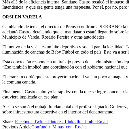
Más allá de la eficiencia interna, Santiago Castro recalcó el impacto 
Intendencia, y que esa gente tenga una respuesta. Por sí, por no, pero
ORSI EN VARELA
Cambiando de tema, el director de Prensa confirmó a SERRANO la lleg
adelantó Castro, detallando que el mandatario estará llegando sobre la
Municipio de Varela, Rosario Pereira y otras autoridades.
El motivo de la visita es un hito deportivo y social para la localida
iluminación de canchas de Baby Fútbol en todo el país. Esta va a ser 
Esta concreción responde a un trabajo previo de la administración depa
“Eso también implicó una coordinación con el gobierno nacional que d
El jerarca recordó que este proyecto nacional va “un poco a imagen y
la comuna canaria.
Finalmente, Castro subrayó la rapidez con la que se logró concretar l
estuviera implicada en ese plan”.
A esto se sumó el trabajo fundamental del profesor Ignacio Gutiérrez,
sobre infraestructura deportiva en el interior del departamento”.
Share.
Facebook
Twitter
Pinterest
LinkedIn
Tumblr
Email
Previous Article
Confundir Minas con Rocha