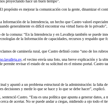
íamos proyectando hace un buen tiempo”.
: “El propósito es mejorar la comunicación con la gente, dinamizar el co
e la Información de la Intendencia, un hecho que Castro valoró especialm
ando generalmente es difícil encontrar esa virtud fuera de lo privado”,
ico de la comuna: “En la Intendencia y en Lavalleja también se puede in
 Tecnologías de la Información de capacidades, recursos y respaldo que f
 reclamos de caminería rural, que Castro definió como “uno de los rubr
o.lavalleja.uy
, el vecino envía una foto, una breve explicación y la ubi
 le permite revisar el estado de su solicitud en el mismo portal. Castro
al y apuntó a un problema estructural de la administración: la falta de es
es decisiones y medir lo que se hace y lo que se debe hacer”, explicó.
, sentenció Castro. “Esta es una política que apunta a generar datos, a 
 cerca de acertar. No se puede andar a ciegas, midiendo a ojo todo el t