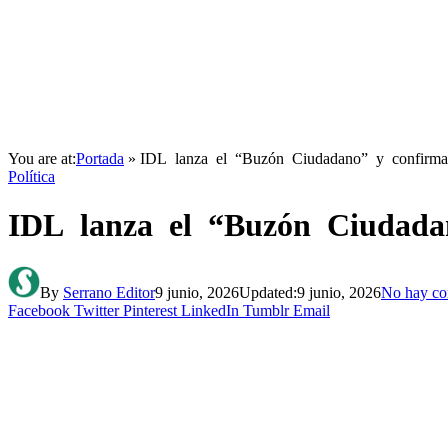
You are at:
Portada
»
IDL lanza el “Buzón Ciudadano” y confirma v
Política
IDL lanza el “Buzón Ciudadan
By
Serrano Editor
9 junio, 2026
Updated:
9 junio, 2026
No hay co
Facebook
Twitter
Pinterest
LinkedIn
Tumblr
Email