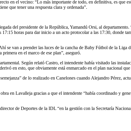
directo en el vecino: “Lo más importante de todo, en definitiva, es que 
 tiene que tener una respuesta clara y ordenada”.
ada del presidente de la República, Yamandú Orsi, al departamento. “E
s 17:15 horas para dar inicio a un acto protocolar a las 17:30, donde ta
d. “Ahí se van a prender las luces de la cancha de Baby Fútbol de la Lig
la primera en el marco de ese plan”, aseguró.
rtamental. Según relató Castro, el intendente había visitado las instala
erivó en esto, que obviamente está enmarcado en el plan nacional que 
 semejanza” de lo realizado en Canelones cuando Alejandro Pérez, actu
a obra en Lavalleja gracias a que el intendente “había coordinado y gen
 director de Deportes de la IDL “en la gestión con la Secretaría Naciona