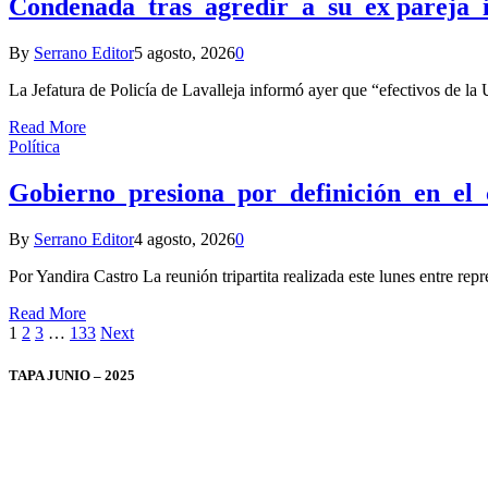
Condenada tras agredir a su ex pareja 
By
Serrano Editor
5 agosto, 2026
0
La Jefatura de Policía de Lavalleja informó ayer que “efectivos de 
Read More
Política
Gobierno presiona por definición en el
By
Serrano Editor
4 agosto, 2026
0
Por Yandira Castro La reunión tripartita realizada este lunes entre 
Read More
1
2
3
…
133
Next
TAPA JUNIO – 2025