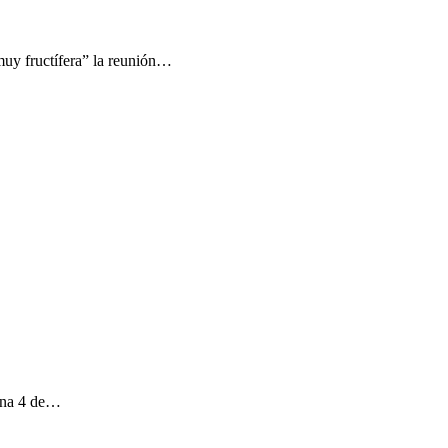
muy fructífera” la reunión…
gina 4 de…