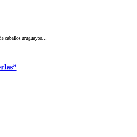
es de caballos uruguayos…
rlas”