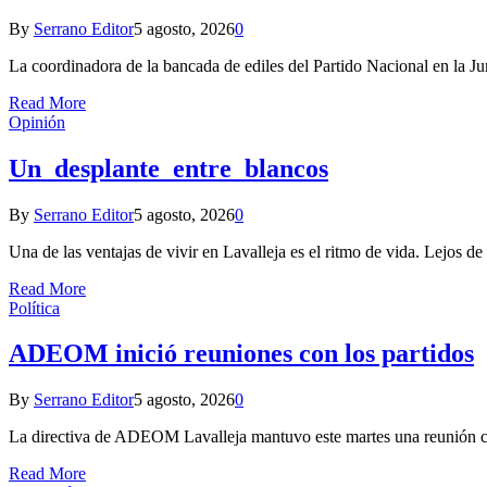
By
Serrano Editor
5 agosto, 2026
0
La coordinadora de la bancada de ediles del Partido Nacional en la J
Read More
Opinión
Un desplante entre blancos
By
Serrano Editor
5 agosto, 2026
0
Una de las ventajas de vivir en Lavalleja es el ritmo de vida. Lejos d
Read More
Política
ADEOM inició reuniones con los partidos
By
Serrano Editor
5 agosto, 2026
0
La directiva de ADEOM Lavalleja mantuvo este martes una reunión con
Read More