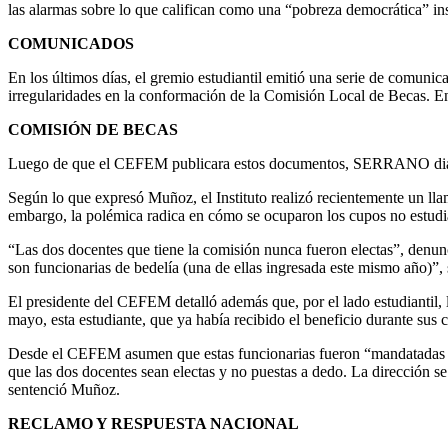
las alarmas sobre lo que califican como una “pobreza democrática” ins
COMUNICADOS
En los últimos días, el gremio estudiantil emitió una serie de comunic
irregularidades en la conformación de la Comisión Local de Becas. En 
COMISIÓN DE BECAS
Luego de que el CEFEM publicara estos documentos, SERRANO dialogó 
Según lo que expresó Muñoz, el Instituto realizó recientemente un lla
embargo, la polémica radica en cómo se ocuparon los cupos no estudia
“Las dos docentes que tiene la comisión nunca fueron electas”, denun
son funcionarias de bedelía (una de ellas ingresada este mismo año)”, s
El presidente del CEFEM detalló además que, por el lado estudiantil,
mayo, esta estudiante, que ya había recibido el beneficio durante sus 
Desde el CEFEM asumen que estas funcionarias fueron “mandatadas sin
que las dos docentes sean electas y no puestas a dedo. La dirección s
sentenció Muñoz.
RECLAMO Y RESPUESTA NACIONAL