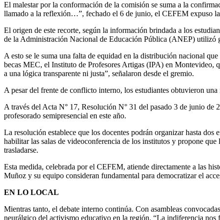
El malestar por la conformación de la comisión se suma a la confirma
llamado a la reflexión…”, fechado el 6 de junio, el CEFEM expuso las 
El origen de este recorte, según la información brindada a los estudi
de la Administración Nacional de Educación Pública (ANEP) utilizó gra
A esto se le suma una falta de equidad en la distribución nacional qu
becas MEC, el Instituto de Profesores Artigas (IPA) en Montevideo, qu
a una lógica transparente ni justa”, señalaron desde el gremio.
A pesar del frente de conflicto interno, los estudiantes obtuvieron u
A través del Acta N° 17, Resolución N° 31 del pasado 3 de junio de 2
profesorado semipresencial en este año.
La resolución establece que los docentes podrán organizar hasta dos e
habilitar las salas de videoconferencia de los institutos y propone que
trasladarse.
Esta medida, celebrada por el CEFEM, atiende directamente a las históri
Muñoz y su equipo consideran fundamental para democratizar el acces
EN LO LOCAL
Mientras tanto, el debate interno continúa. Con asambleas convocadas
neurálgico del activismo educativo en la región. “La indiferencia nos