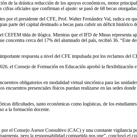
ción de la drástica reducción de los apoyos económicos, motor princip
cifras oficiales que confirman el ajuste: se pasó de 68 becas otorgada
antes por el presidente del CFE, Prof. Walter Fernández Val, radica en 
n parte del capital destinado a becas para cubrir un déficit histórico 
e el CEFEM tilda de ilógica. Mientras que el IFD de Minas representa ap
e concentra cerca del 17% del alumnado del país, recibió 36. “Este des
na importante respuesta a nivel del CFE impulsada por los reclamos del 
026, el Consejo de Formación en Educación aprobó la flexibilización ex
ncuentros obligatorios en modalidad virtual sincrónica para las unidades
 los encuentros presenciales físicos puedan realizarse en las sedes donde
cas dificultades, tanto económicas como logísticas, de los estudiantes d
o a la formación docente.
 por el Consejo Asesor Consultivo (CAC) y una constante vigilancia por
 fragmenta, pero la responsabilidad compartida nos une”, concluyó el co