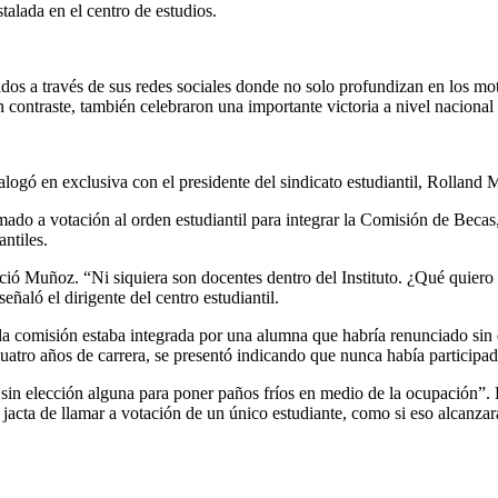
talada en el centro de estudios.
ados a través de sus redes sociales donde no solo profundizan en los mot
contraste, también celebraron una importante victoria a nivel nacional
en exclusiva con el presidente del sindicato estudiantil, Rolland M
mado a votación al orden estudiantil para integrar la Comisión de Beca
ntiles.
ció Muñoz. “Ni siquiera son docentes dentro del Instituto. ¿Qué quiero
eñaló el dirigente del centro estudiantil.
 la comisión estaba integrada por una alumna que habría renunciado sin
cuatro años de carrera, se presentó indicando que nunca había participad
 elección alguna para poner paños fríos en medio de la ocupación”. Por
e jacta de llamar a votación de un único estudiante, como si eso alcanza