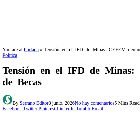
You are at:
Portada
»
Tensión en el IFD de Minas: CEFEM denunc
Política
Tensión en el IFD de Minas:
de Becas
By
Serrano Editor
8 junio, 2026
No hay comentarios
5 Mins Read
Facebook
Twitter
Pinterest
LinkedIn
Tumblr
Email