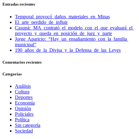
Entradas recientes
Temporal provocó daños materiales en Minas
El arte perdido de influir
Casupá: MA contrató el modelo con el que evaluará el
proyecto y queda en posición de juez y parte
Jorge Aparicio: “Hay un ensañamiento con la familia
municipal”
190 años de la Divisa y la Defensa de las Leyes
Comentarios recientes
Categorías
Análisis
Cultura
Deportes
Economía
Opinión
Policiales
Política
Sin categoría
Sociedad