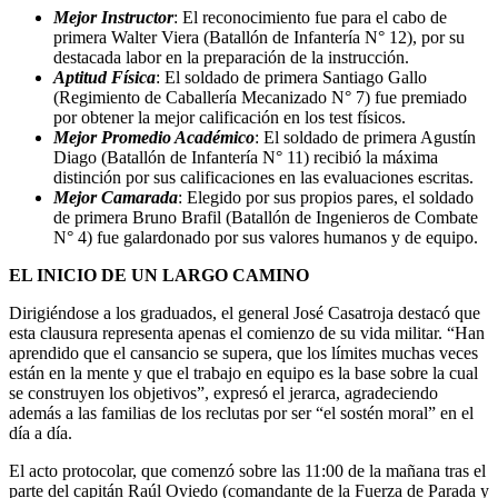
Mejor Instructor
: El reconocimiento fue para el cabo de
primera Walter Viera (Batallón de Infantería N° 12), por su
destacada labor en la preparación de la instrucción.
Aptitud Física
: El soldado de primera Santiago Gallo
(Regimiento de Caballería Mecanizado N° 7) fue premiado
por obtener la mejor calificación en los test físicos.
Mejor Promedio Académico
: El soldado de primera Agustín
Diago (Batallón de Infantería N° 11) recibió la máxima
distinción por sus calificaciones en las evaluaciones escritas.
Mejor Camarada
: Elegido por sus propios pares, el soldado
de primera Bruno Brafil (Batallón de Ingenieros de Combate
N° 4) fue galardonado por sus valores humanos y de equipo.
EL INICIO DE UN LARGO CAMINO
Dirigiéndose a los graduados, el general José Casatroja destacó que
esta clausura representa apenas el comienzo de su vida militar. “Han
aprendido que el cansancio se supera, que los límites muchas veces
están en la mente y que el trabajo en equipo es la base sobre la cual
se construyen los objetivos”, expresó el jerarca, agradeciendo
además a las familias de los reclutas por ser “el sostén moral” en el
día a día.
El acto protocolar, que comenzó sobre las 11:00 de la mañana tras el
parte del capitán Raúl Oviedo (comandante de la Fuerza de Parada y